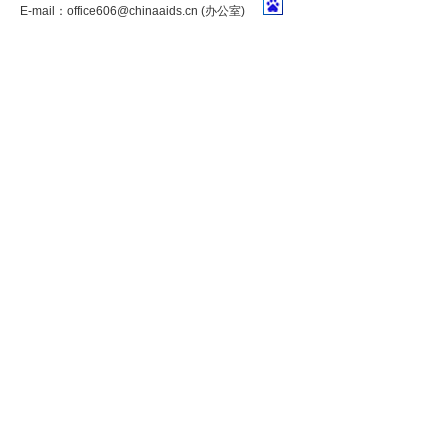
E-mail：
office606@chinaaids.cn
(办公室)