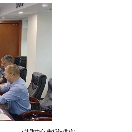
（艾防中心 朱祈钰供稿）