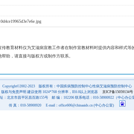
0d4ce19965d3e7e6e.jpg
宣传教育材料仅为艾滋病宣教工作者在制作宣教材料时提供内容和样式等
他帮助，请直接与版权方或制作方联系。
Copyright©2002-2023 版权所有：中国疾病预防控制中心性病艾滋病预防控制中心
版权与免责声明 建议使用 1024*768 分辨率，IE6.0以上浏览器
京ICP备15059134号
 址：北京市昌平区昌百路155号 邮 编：102206 联系电话：010-58900922（中心办公
传 真：010-58900920 E-mail：office606@chinaaids.cn (中心办公室)