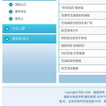
流动人口
“防艾四式”厕所贴
青年学生
安康市艾滋病宣传抽纸
老年人
艾滋病防治宣传车身广告
大众人群
防艾宣传方巾
丙肝防治宣传手拿包
感染者/病人
预防丙肝 你我同行
共抗艾滋 共享健康
艾滋病宣传海报
防艾宣传围裙
Copyright©2002-202
版权与免责声明 建议使用 1024*7
地 址：北京市昌平区昌百路155号 邮 编