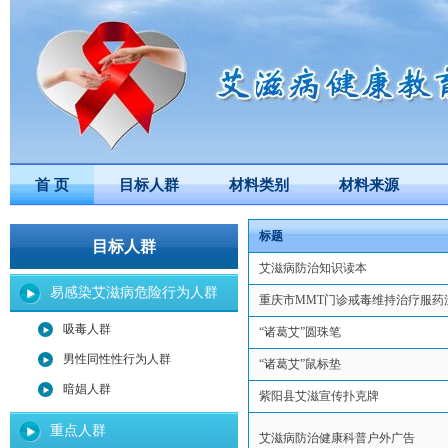
首 页
目标人群
材料类别
材料来源
标题
目标人群
艾滋病防治知识读本
易感染艾滋病危险行为人群
重庆市MMT门诊戒毒维持治疗服药
吸毒人群
“诸葛艾”圆珠笔
男性同性性行为人群
“诸葛艾”鼠标垫
暗娼人群
紫阳县艾滋宣传扑克牌
重点人群
艾滋病防治健康科普户外广告