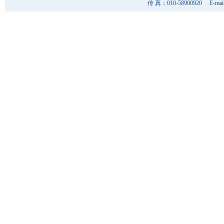
传 真：010-58900920 E-mai