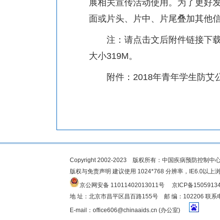
展相关宣传活动使用。为了更好
面或片头、片中、片尾叠加其他
注：请点击文后附件链接下载，附件
大小319M。
附件：
2018年青年学生防艾
Copyright 2002-2023 版权所有：中国疾病预防
版权与免责声明 建议使用 1024*768 分辨率，IE6.0以上
京公网安备 11011402013011号
京ICP备1505913
地 址：北京市昌平区昌百路155号 邮 编：102206 联系电
E-mail：
office606@chinaaids.cn
(办公室)