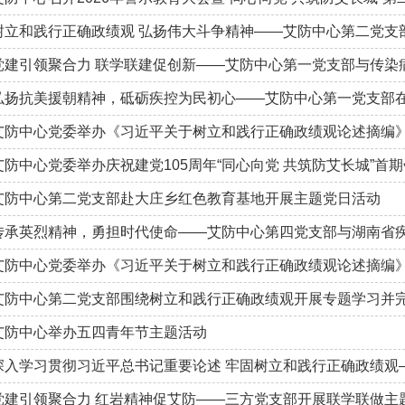
树立和践行正确政绩观 弘扬伟大斗争精神——艾防中心第二党支
党建引领聚合力 联学联建促创新——艾防中心第一党支部与传染病
弘扬抗美援朝精神，砥砺疾控为民初心——艾防中心第一党支部
艾防中心党委举办《习近平关于树立和践行正确政绩观论述摘编
艾防中心党委举办庆祝建党105周年“同心向党 共筑防艾长城”首
艾防中心第二党支部赴大庄乡红色教育基地开展主题党日活动
传承英烈精神，勇担时代使命——艾防中心第四党支部与湖南省疾控
艾防中心党委举办《习近平关于树立和践行正确政绩观论述摘编》读
艾防中心第二党支部围绕树立和践行正确政绩观开展专题学习并
艾防中心举办五四青年节主题活动
深入学习贯彻习近平总书记重要论述 牢固树立和践行正确政绩观—
党建引领聚合力 红岩精神促艾防——三方党支部开展联学联做主