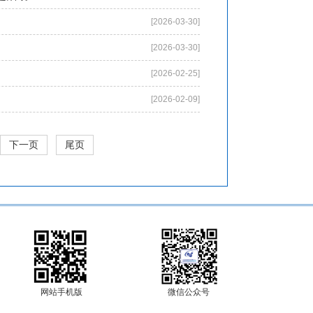
[2026-03-30]
[2026-03-30]
[2026-02-25]
[2026-02-09]
下一页
尾页
网站手机版
微信公众号