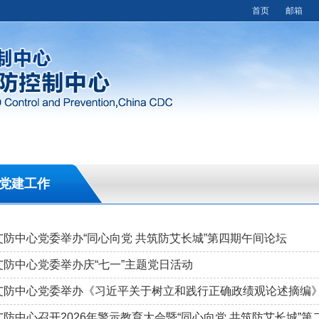
首页
邮箱
党建工作
艾防中心党委举办“同心向党 共筑防艾长城”第四期午间论坛
艾防中心党委举办庆“七一”主题党日活动
艾防中心党委举办《习近平关于树立和践行正确政绩观论述摘编
艾防中心召开2026年警示教育大会暨“同心向党 共筑防艾长城”