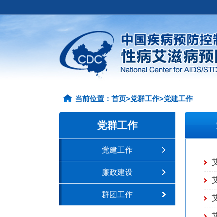
当前位置：
首页
>
党群工作
>
党建工作
党群工作
党建工作
廉政建设
群团工作