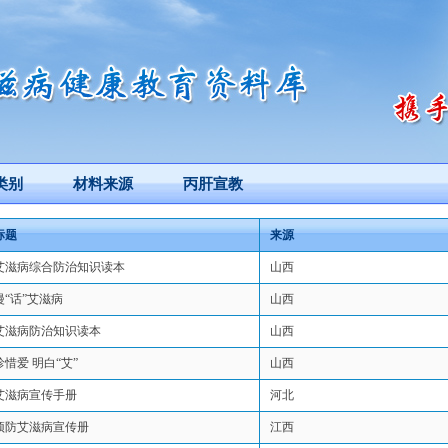
类别
材料来源
丙肝宣教
标题
来源
艾滋病综合防治知识读本
山西
漫“话”艾滋病
山西
艾滋病防治知识读本
山西
珍惜爱 明白“艾”
山西
艾滋病宣传手册
河北
预防艾滋病宣传册
江西