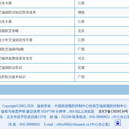
宣传卡册
江西
艾滋病防治知识宣传读本
湖南
宣传卡册
江西
校园防艾攻略
北京
青少年艾滋病宣传手册
江西
预防艾滋病8知晓
广西
艾梅丙免费筛查宣传页
河北
艾滋病防治常识
甘肃
丙肝防治基本知识
广西
Copyright©2002-2026 版权所有：中国疾病预防控制中心性病艾滋病预防控制中心
版权与免责声明 建议使用 1024*768 分辨率，IE6.0以上浏览器
京ICP备15059134号
 址：北京市昌平区昌百路155号 邮 编：102206 联系电话：010-58900922（中心办公
传 真：010-58900920 E-mail：office606@chinaaids.cn (中心办公室)