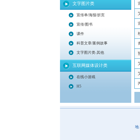
文字图片类
宣传单/海报/折页
宣传/图书
课件
科普文章/案例故事
文字图片类-其他
互联网媒体设计类
在线小游戏
H5
地