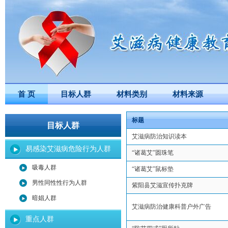
首 页
目标人群
材料类别
材料来源
标题
目标人群
艾滋病防治知识读本
易感染艾滋病危险行为人群
“诸葛艾”圆珠笔
吸毒人群
“诸葛艾”鼠标垫
男性同性性行为人群
紫阳县艾滋宣传扑克牌
暗娼人群
艾滋病防治健康科普户外广告
重点人群