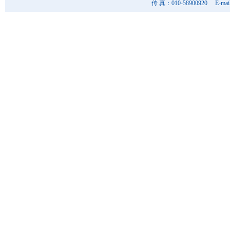
传 真：010-58900920 E-mai