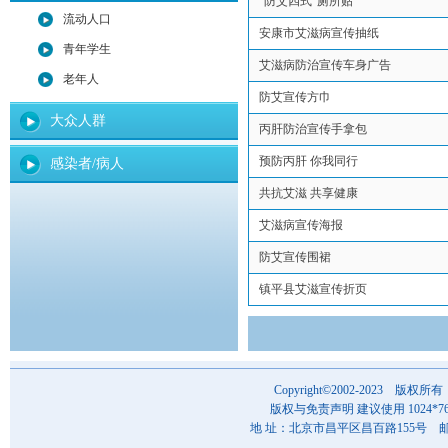
“防艾四式”厕所贴
流动人口
安康市艾滋病宣传抽纸
青年学生
艾滋病防治宣传车身广告
老年人
防艾宣传方巾
大众人群
丙肝防治宣传手拿包
预防丙肝 你我同行
感染者/病人
共抗艾滋 共享健康
艾滋病宣传海报
防艾宣传围裙
镇平县艾滋宣传折页
Copyright©2002-202
版权与免责声明 建议使用 1024*7
地 址：北京市昌平区昌百路155号 邮 编