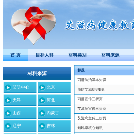
首 页
目标人群
材料类别
材料来源
标题
材料来源
丙肝防治基本知识
艾防中心
北京
预防艾滋病8知晓
丙肝宣传三折页
天津
河北
艾滋病宣传三折页
山西
内蒙古
艾滋病宣传三折页
辽宁
吉林
知晓率核心知识