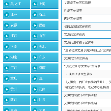
艾滋病宣传三联海报
黑龙江
上海
性病宣传折页
江苏
浙江
丙肝宣传折页
安徽
福建
暴露后预防宣传折页
艾滋病宣传折页
江西
山东
艾滋病温馨提示宣传单
河南
湖北
“主动检测艾滋 共建和谐社会”宣传
湖南
广东
艾滋病知识宣传画
“预防艾滋 珍爱生命”宣传单
广西
海南
121现场活动大型展板
重庆
四川
《艾滋病、丙肝宣传防治手册》、
传防治知识折页、笔记本彩色插图
贵州
云南
艾滋病防治知识宣传海报
陕西
甘肃
艾滋病防治知识宣传桌贴
青海
宁夏