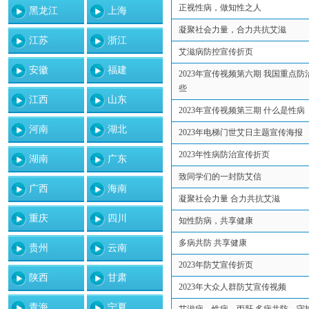
正视性病，做知性之人
黑龙江
上海
凝聚社会力量，合力共抗艾滋
江苏
浙江
艾滋病防控宣传折页
安徽
福建
2023年宣传视频第六期 我国重点
些
江西
山东
2023年宣传视频第三期 什么是性病
河南
湖北
2023年电梯门世艾日主题宣传海报
2023年性病防治宣传折页
湖南
广东
致同学们的一封防艾信
广西
海南
凝聚社会力量 合力共抗艾滋
重庆
四川
知性防病，共享健康
多病共防 共享健康
贵州
云南
2023年防艾宣传折页
陕西
甘肃
2023年大众人群防艾宣传视频
青海
宁夏