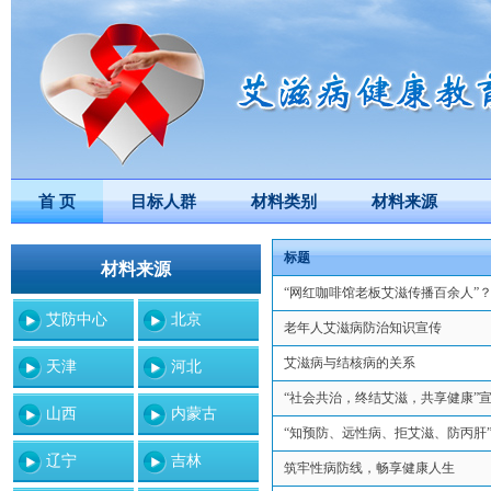
首 页
目标人群
材料类别
材料来源
标题
材料来源
“网红咖啡馆老板艾滋传播百余人”
艾防中心
北京
老年人艾滋病防治知识宣传
艾滋病与结核病的关系
天津
河北
“社会共治，终结艾滋，共享健康”
山西
内蒙古
“知预防、远性病、拒艾滋、防丙肝
辽宁
吉林
筑牢性病防线，畅享健康人生