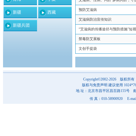
艾滋病、性病、丙肝 多病共防，守
预防艾滋病
新疆
西藏
艾滋病防治宣传知识
新疆兵团
“艾滋病的传播途径与预防措施”短
禁毒防艾展板
文创手提袋
Copyright©2002-202
版权与免责声明 建议使用 1024*7
地 址：北京市昌平区昌百路155号 邮 编
传 真：010-58900920 E-mai