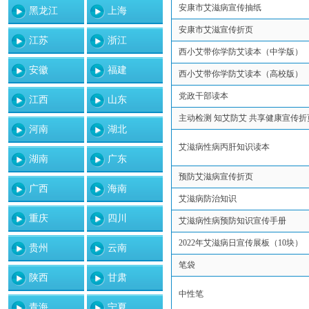
安康市艾滋病宣传抽纸
黑龙江
上海
安康市艾滋宣传折页
江苏
浙江
西小艾带你学防艾读本（中学版）
安徽
福建
西小艾带你学防艾读本（高校版）
党政干部读本
江西
山东
主动检测 知艾防艾 共享健康宣传折
河南
湖北
艾滋病性病丙肝知识读本
湖南
广东
预防艾滋病宣传折页
广西
海南
艾滋病防治知识
重庆
四川
艾滋病性病预防知识宣传手册
2022年艾滋病日宣传展板（10块）
贵州
云南
笔袋
陕西
甘肃
中性笔
青海
宁夏