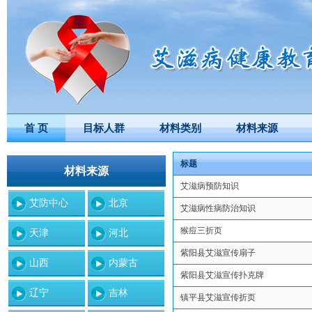
首 页
目标人群
材料类别
材料来源
标题
材料来源
艾滋病预防知识
艾防中心
北京
艾滋病性病防治知识
猴痘三折页
天津
河北
紫阳县艾滋宣传扇子
山西
内蒙古
紫阳县艾滋宣传扑克牌
辽宁
吉林
镇平县艾滋宣传折页